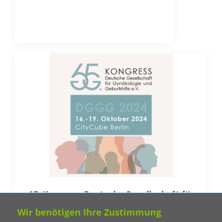
65. Kongress Deutsche Gesellschaft für
Gynäkologie und Geburtshilfe e.V. (DGGG)
Wir benötigen Ihre Zustimmung
16.–19.10.2024